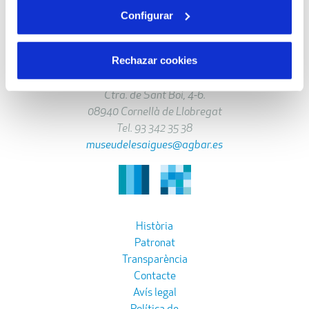
08940 Cornellà de Llobregat, Barcelona
Configurar
Tel. 93 342 35 00
fundacioagbar@agbar.es
Rechazar cookies
Museu de les Aigües
Ctra. de Sant Boi, 4-6.
08940 Cornellà de Llobregat
Tel. 93 342 35 38
museudelesaigues@agbar.es
Història
Patronat
Transparència
Contacte
Avís legal