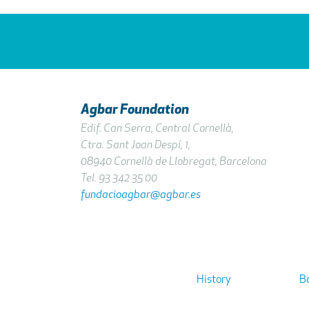
Agbar Foundation
Edif. Can Serra, Central Cornellà,
Ctra. Sant Joan Despí, 1,
08940 Cornellà de Llobregat, Barcelona
Tel. 93 342 35 00
fundacioagbar@agbar.es
History
B