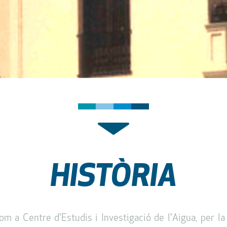
HISTÒRIA
om a Centre d'Estudis i Investigació de l'Aigua, per l