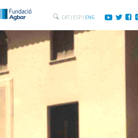
CAT
ESP
ENG