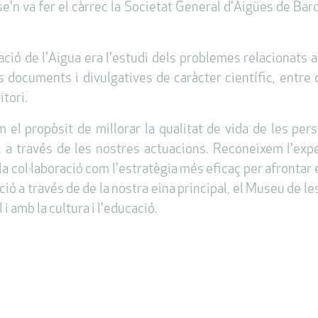
'n va fer el càrrec la Societat General d'Aigües de Bar
ació de l'Aigua era l'estudi dels problemes relacionats a
s documents i divulgatives de caràcter científic, entre d
itori.
el propòsit de millorar la qualitat de vida de les pers
a través de les nostres actuacions. Reconeixem l'exper
i la col·laboració com l'estratègia més eficaç per afrontar
ió a través de de la nostra eina principal, el Museu de l
i amb la cultura i l'educació.