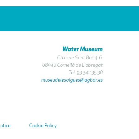
Water Museum
Ctra. de Sant Boi, 4-6.
08940 Cornellà de Llobregat
Tel. 93 342 35 38
museudelesaigues@agbar.es
notice
Cookie Policy